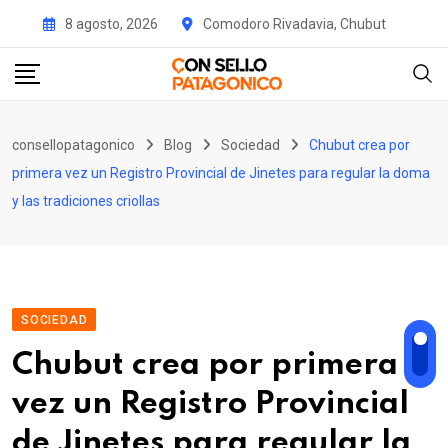
Skip
8 agosto, 2026
Comodoro Rivadavia, Chubut
to
content
consellopatagonico
Blog
Sociedad
Chubut crea por
primera vez un Registro Provincial de Jinetes para regular la doma
y las tradiciones criollas
SOCIEDAD
Chubut crea por primera
vez un Registro Provincial
de Jinetes para regular la