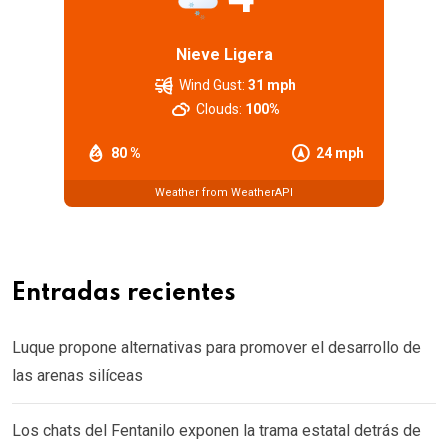
Nieve Ligera
Wind Gust:
31 mph
Clouds:
100%
80 %
24 mph
Weather from WeatherAPI
Entradas recientes
Luque propone alternativas para promover el desarrollo de
las arenas silíceas
Los chats del Fentanilo exponen la trama estatal detrás de