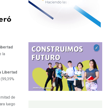
eró
ibertad
 la
a Libertad
 (99,39%
 mitad de
para luego