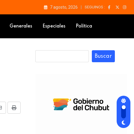
7 agosto, 2026
SEGUINOS :
Generales
Especiales
Política
Buscar
Share
Print
via
Email