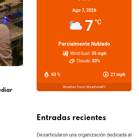
Ago 7, 2026
7
°C
Parcialmente Nublado
Wind Gust:
35 mph
Clouds:
30%
63 %
21 mph
SOCIEDAD
Weather from WeatherAPI
udiar
El próximo viernes se reabre la paritari
piden
6 AGOSTO, 2026
Entradas recientes
Desarticularon una organización dedicada al