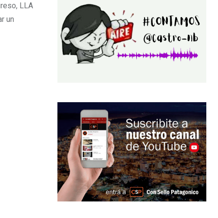
greso, LLA
ar un