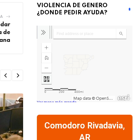
VIOLENCIA DE GENERO
¿DONDE PEDIR AYUDA?
IA
adar
a de
uana
Ver mapa más grande
Comodoro Rivadavia,
AR