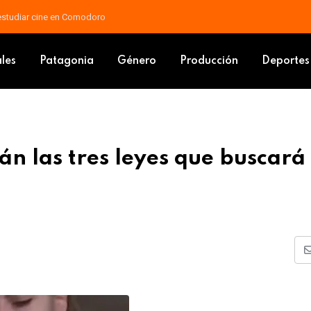
 docente: piden que las mejoras vayan al salario básico
es serán las tres leyes que buscará tratar en el Congreso
ales
Patagonia
Género
Producción
Deportes
rán las tres leyes que buscará