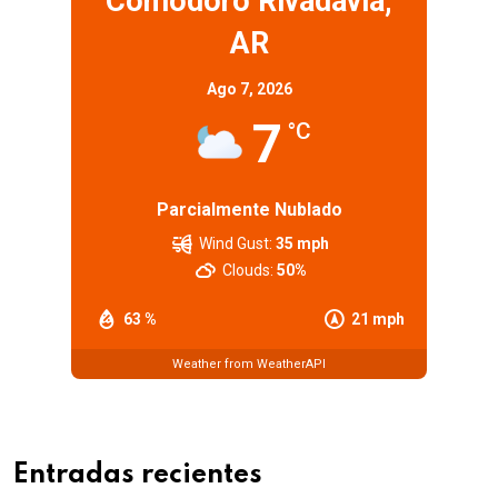
Comodoro Rivadavia,
AR
Ago 7, 2026
7
°C
Parcialmente Nublado
Wind Gust:
35 mph
Clouds:
50%
63 %
21 mph
Weather from WeatherAPI
Entradas recientes