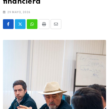
financiera
29 MAYO, 2026
Whatsapp
Print
Share
via
Email