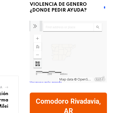
VIOLENCIA DE GENERO
¿DONDE PEDIR AYUDA?
Ver mapa más grande
IA
ción
Comodoro Rivadavia,
orma
ilei
AR