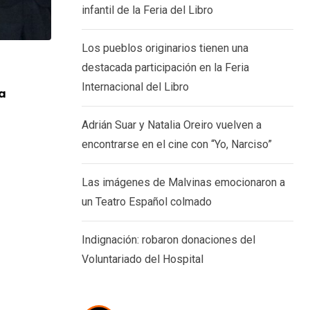
infantil de la Feria del Libro
Los pueblos originarios tienen una
destacada participación en la Feria
CARTELERA
Internacional del Libro
a
Adrián Suar y Natalia Oreiro vuelven a
en
Adrián Suar y Natalia Oreiro vuelven a
7 AGOSTO, 2026
encontrarse en el cine con “Yo, Narciso”
Las imágenes de Malvinas emocionaron a
un Teatro Español colmado
Indignación: robaron donaciones del
Voluntariado del Hospital