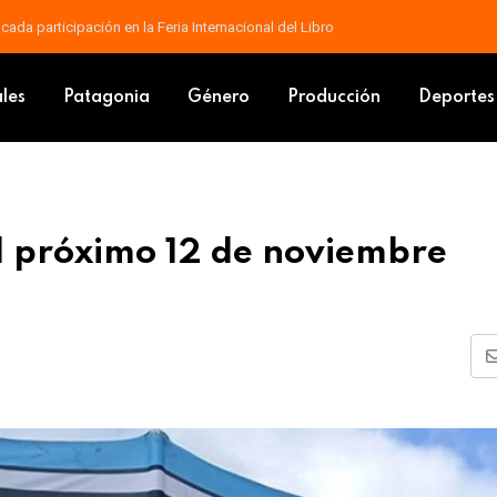
contrarse en el cine con “Yo, Narciso”
ciones el próximo 12 de noviembre
ales
Patagonia
Género
Producción
Deportes
l próximo 12 de noviembre