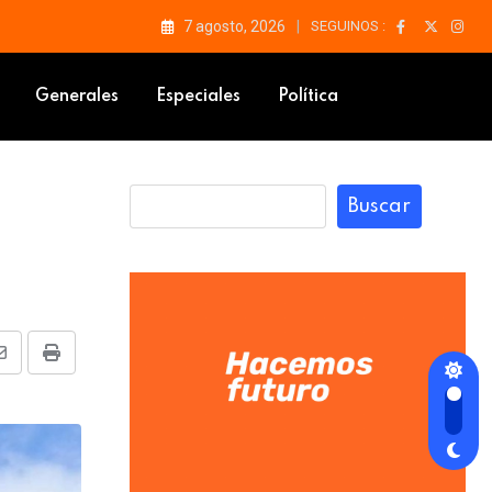
7 agosto, 2026
SEGUINOS :
Generales
Especiales
Política
Buscar
Share
Print
via
Email