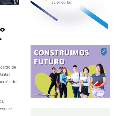
jo
.
 cargo de
Juntas
ucción del
los
vional,