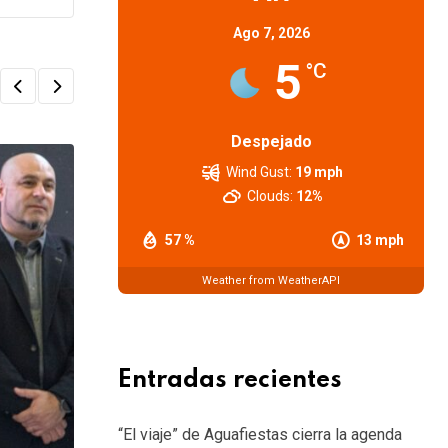
Ago 7, 2026
5
°C
Despejado
Wind Gust:
19 mph
Clouds:
12%
57 %
13 mph
Weather from WeatherAPI
Entradas recientes
“El viaje” de Aguafiestas cierra la agenda