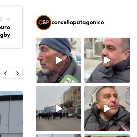
IA
consellopatagonico
puro
ugby