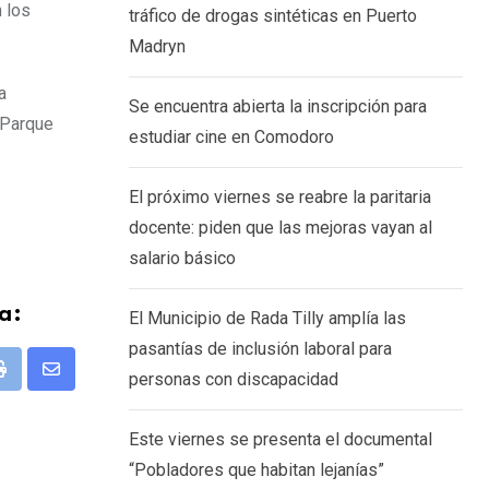
n los
tráfico de drogas sintéticas en Puerto
Madryn
a
Se encuentra abierta la inscripción para
l Parque
estudiar cine en Comodoro
El próximo viernes se reabre la paritaria
docente: piden que las mejoras vayan al
salario básico
a:
El Municipio de Rada Tilly amplía las
pasantías de inclusión laboral para
personas con discapacidad
pp
Print
Share
via
Este viernes se presenta el documental
Email
“Pobladores que habitan lejanías”