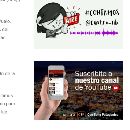
Puelo,
s del
tas
to de la
últimos
umo para
 fue