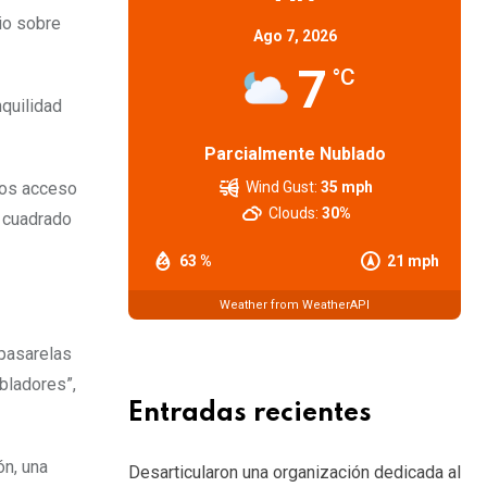
io sobre
Ago 7, 2026
7
°C
nquilidad
Parcialmente Nublado
Wind Gust:
35 mph
mos acceso
Clouds:
30%
n cuadrado
63 %
21 mph
Weather from WeatherAPI
 pasarelas
obladores”,
Entradas recientes
ón, una
Desarticularon una organización dedicada al