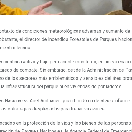
 contexto de condiciones meteorológicas adversas y aumento de 
 obstante, el director de Incendios Forestales de Parques Nacion
erzal milenario.
ces continúa activo y bajo permanente monitoreo, en un escenari
 tareas de combate. Sin embargo, desde la Administración de Pa
, uno de los sectores más emblemáticos y sensibles del área prot
la infraestructura del parque ni en viviendas de pobladores.
s Nacionales, Ariel Amthauer, quien brindó un detallado informe 
y las estrategias desplegadas para frenar su avance.
nfocados en la protección de la vida y los bienes de las personas
istración de Parques Nacionales, la Agencia Federal de Emergenc