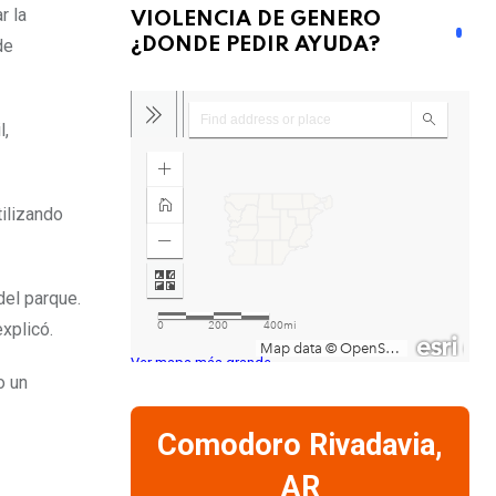
r la
VIOLENCIA DE GENERO
¿DONDE PEDIR AYUDA?
de
l,
tilizando
del parque.
xplicó.
Ver mapa más grande
o un
Comodoro Rivadavia,
AR