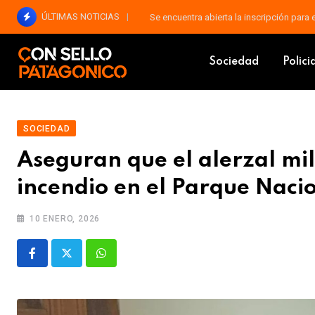
Skip
ÚLTIMAS NOTICIAS
El próximo viernes se reabre la paritaria
to
consellopatagonico
Blog
Sociedad
Aseguran que el aler
content
Sociedad
Polici
SOCIEDAD
Aseguran que el alerzal mil
incendio en el Parque Nacio
10 ENERO, 2026
Whatsapp