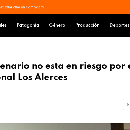
 docente: piden que las mejoras vayan al salario básico
zal milenario no esta en riesgo por el incendio en el Parque Nacional Lo
ales
Patagonia
Género
Producción
Deportes
enario no esta en riesgo por 
nal Los Alerces