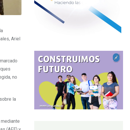
la
ales, Ariel
o marcado
rques
egida, no
sobre la
, mediante
ias (AFE) y