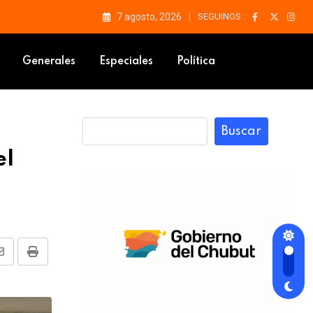
7 agosto, 2026
SEGUINOS :
s Alerces
Generales
Especiales
Política
Buscar
el
Share
Print
via
Email