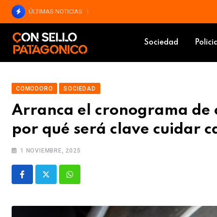
Skip
ÚLTIMAS NOTICIAS
Terenzi sorprendió con un discurso crít
to
consellopatagonico
Blog
Comodoro
Arranca el cronogr
content
Sociedad
Polici
COMODORO
SOCIEDAD
Arranca el cronograma de c
por qué será clave cuidar 
1 NOVIEMBRE, 2025
Whatsapp