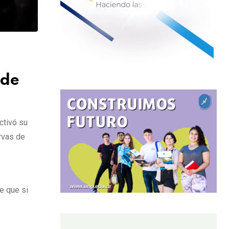
 de
ctivó su
rvas de
e que si