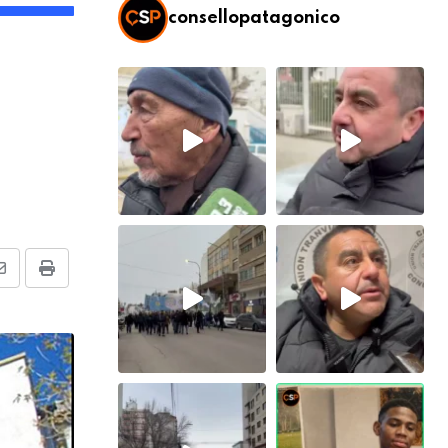
consellopatagonico
Share
Print
via
Email