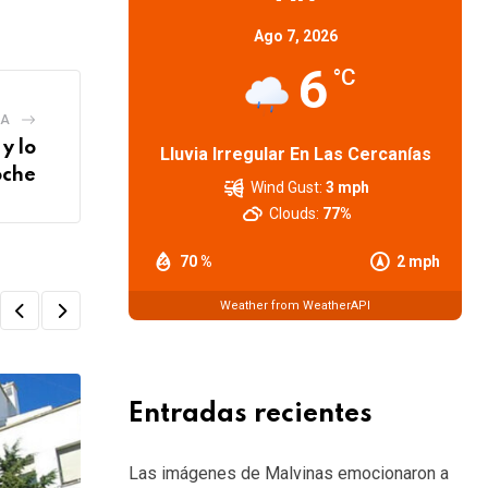
Ago 7, 2026
6
°C
IA
y lo
Lluvia Irregular En Las Cercanías
oche
Wind Gust:
3 mph
Clouds:
77%
70 %
2 mph
Weather from WeatherAPI
Entradas recientes
Las imágenes de Malvinas emocionaron a