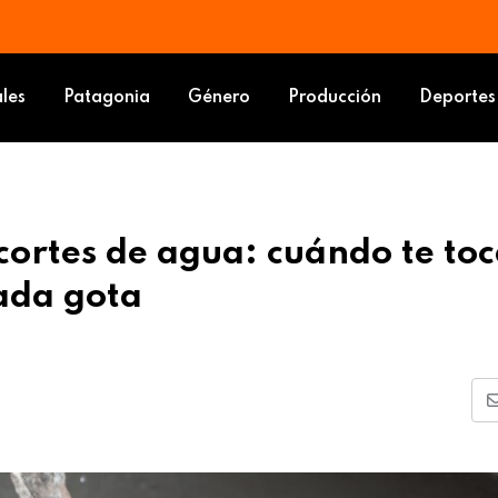
ico pero acompañó la votación en general
ama de cortes de agua: cuándo te toca y por qué será clave cuidar cada
ales
Patagonia
Género
Producción
Deportes
ortes de agua: cuándo te toc
cada gota