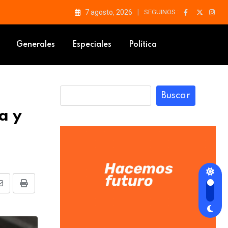
7 agosto, 2026
SEGUINOS :
 gota
Generales
Especiales
Política
Buscar
a y
Share
Print
via
Email