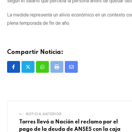
según el salario que percibía la persona antes de quedar d
La medida representa un alivio económico en un contexto co
plena temporada de fin de año.
Compartir Noticia:
Whatsapp
Print
Share
via
Email
NOTICIA ANTERIOR
Torres llevó a Nación el reclamo por el
pago de la deuda de ANSES con la caja