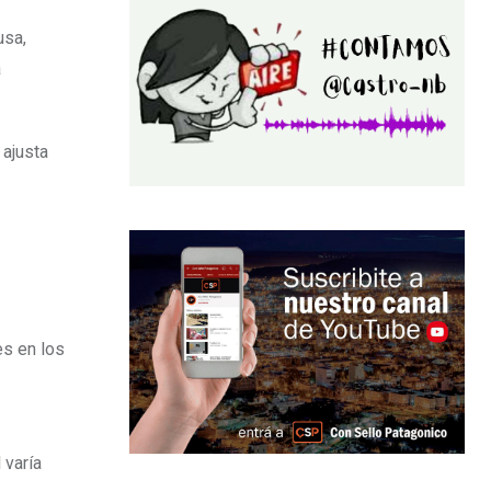
usa,
a
 ajusta
es en los
 varía