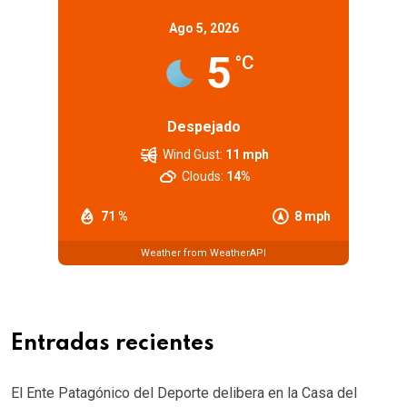
Ago 5, 2026
5
°C
Despejado
Wind Gust:
11 mph
Clouds:
14%
71 %
8 mph
Weather from WeatherAPI
Entradas recientes
El Ente Patagónico del Deporte delibera en la Casa del