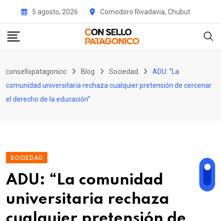
Skip
5 agosto, 2026
Comodoro Rivadavia, Chubut
to
content
consellopatagonico
Blog
Sociedad
ADU: “La
comunidad universitaria rechaza cualquier pretensión de cercenar
el derecho de la educación”
SOCIEDAD
ADU: “La comunidad
universitaria rechaza
cualquier pretensión de