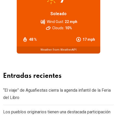
Soleado
Wind Gust:
22 mph
Clouds:
10%
48 %
17 mph
Weather from WeatherAPI
Entradas recientes
“El viaje” de Aguafiestas cierra la agenda infantil de la Feria
del Libro
Los pueblos originarios tienen una destacada participación