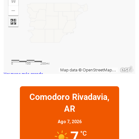
Ver mapa más grande
Comodoro Rivadavia,
AR
Ago 7, 2026
7
°C