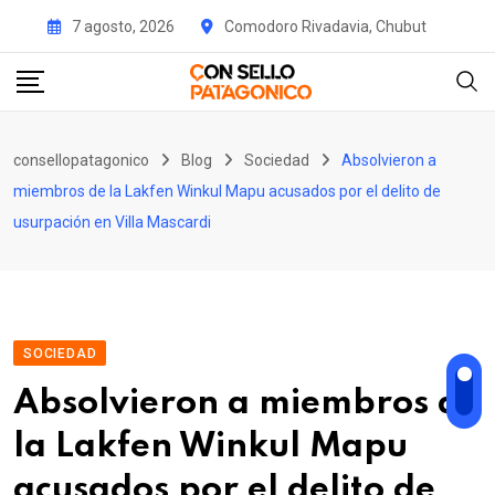
Skip
7 agosto, 2026
Comodoro Rivadavia, Chubut
to
content
consellopatagonico
Blog
Sociedad
Absolvieron a
miembros de la Lakfen Winkul Mapu acusados por el delito de
usurpación en Villa Mascardi
SOCIEDAD
Absolvieron a miembros de
la Lakfen Winkul Mapu
acusados por el delito de