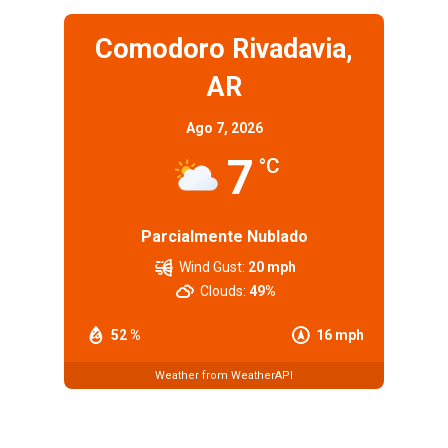
Comodoro Rivadavia,
AR
Ago 7, 2026
7
°C
Parcialmente Nublado
Wind Gust:
20 mph
Clouds:
49%
52 %
16 mph
Weather from WeatherAPI