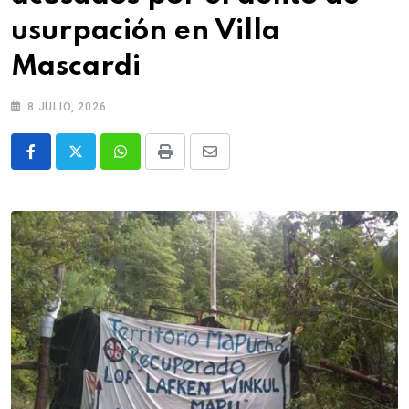
usurpación en Villa
Mascardi
8 JULIO, 2026
Whatsapp
Print
Share
via
Email