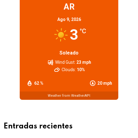
AR
Ago 9, 2026
3
°C
Soleado
Wind Gust:
23 mph
Clouds:
10%
62 %
20 mph
Weather from WeatherAPI
Entradas recientes