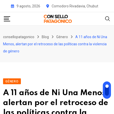
Skip
9 agosto, 2026
Comodoro Rivadavia, Chubut
to
content
consellopatagonico
Blog
Género
A 11 años de Ni Una
Menos, alertan por el retroceso de las políticas contra la violencia
de género
GÉNERO
A 11 años de Ni Una Menos,
alertan por el retroceso de
las políticas contra la