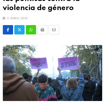
violencia de género
3 JUNIO, 2026
Whatsapp
Print
Share
via
Email