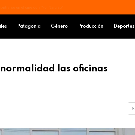
contrarse en el cine con “Yo, Narciso”
án con normalidad las oficinas comerciales
ales
Patagonia
Género
Producción
Deportes
normalidad las oficinas