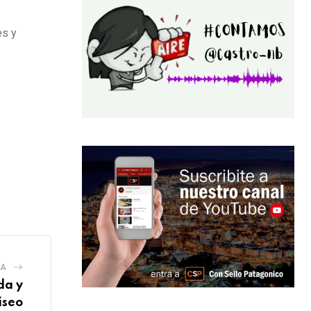
es y
IA
da y
iseo