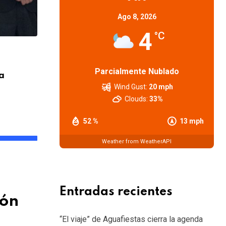
Ago 8, 2026
4
°C
CARTELERA
Parcialmente Nublado
a
Adrián Suar y Natalia Oreiro vuelven a
en
Wind Gust:
20 mph
Clouds:
33%
7 AGOSTO, 2026
52 %
13 mph
Weather from WeatherAPI
Entradas recientes
ión
“El viaje” de Aguafiestas cierra la agenda