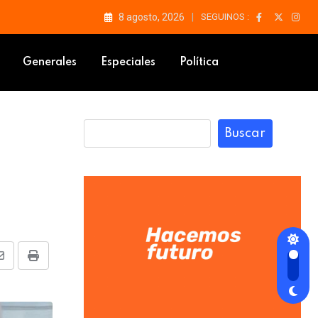
8 agosto, 2026
SEGUINOS :
Generales
Especiales
Política
Buscar
Share
Print
via
Email